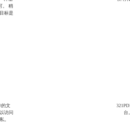
可。 稍
目标是
。
传的文
321
以访问
台
隐私。